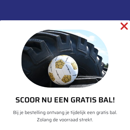
Toevoegen aan winkelwagen
SKU:
00000540
Categorieën:
Binnenbanden
,
Landbouw
informatie over dit product:
Beschrijving
SCOOR NU EEN GRATIS BAL!
Aanvullende informatie
Bij je bestelling ontvang je tijdelijk een gratis bal.
Merk
Divers BB
Zolang de voorraad strekt.