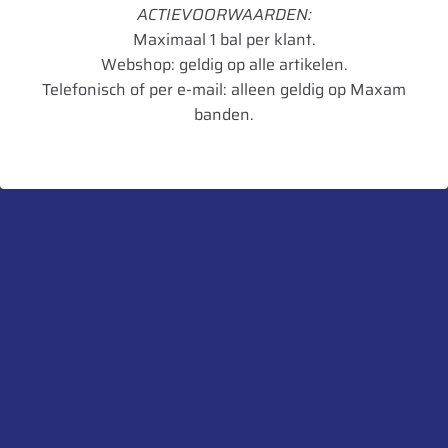
Model
TR 218A
ACTIEVOORWAARDEN:
Maximaal 1 bal per klant.
Breedte
18.4
Webshop: geldig op alle artikelen.
Radiaal/Diagonaal
Diagonaal
Telefonisch of per e-mail: alleen geldig op Maxam
banden.
Inchmaat
38
HM/RR
RR
Artikelnummer
4040658022777
UnitCode
STK
Heb je een vraag over dit product?
Neem contact met ons op.