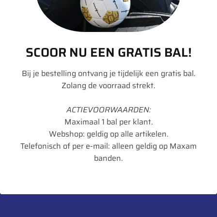
Merk
Divers
Model
W
Velgdiameter
48
SCOOR NU EEN GRATIS BAL!
Velgbreedte
8
Bij je bestelling ontvang je tijdelijk een gratis bal.
Zolang de voorraad strekt.
Schijfdikte
15 mm
UnitCode
STK
ACTIEVOORWAARDEN:
Maximaal 1 bal per klant.
Webshop: geldig op alle artikelen.
Telefonisch of per e-mail: alleen geldig op Maxam
Heb je een vraag over dit product?
banden.
Neem contact met ons op.