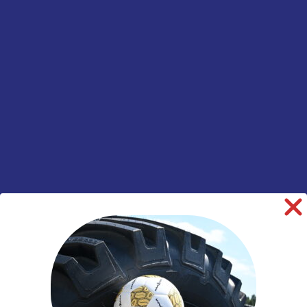
vast
Informatie aanvragen
SKU:
00015961
Categorieën:
Landbouw
,
Tractor
,
Velgen
informatie over dit product:
Beschrijving
Aanvullende informatie