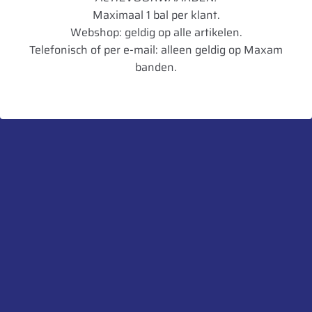
Maximaal 1 bal per klant.
TL/TT
TL
Webshop: geldig op alle artikelen.
Telefonisch of per e-mail: alleen geldig op Maxam
Breedte in mm
798
banden.
Diameter in mm
2085
Artikelnummer
8903094032969
UnitCode
STK
Profiel diepte
60
Belaste Straal
922
Gewicht
384,44
Aanbevolen velg
DW25B
Toegestane velg
DW23B,DW27B