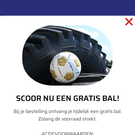
Aanvullende informatie
Merk
BKT
Model
Agrimax Fortis
Breedte
800
Hoogte
70
Radiaal/Diagonaal
Radiaal
Inchmaat
38
SCOOR NU EEN GRATIS BAL!
Loadindex
181
Speedindex
A8
Bij je bestelling ontvang je tijdelijk een gratis bal.
Zolang de voorraad strekt.
Loadindex 2
178
ACTIEVOORWAARDEN:
Speedindex 2
D