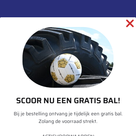
Beschrijving
Aanvullende informatie
Merk
Michelin
Model
Mega X bib
Breedte
800
Hoogte
65
Radiaal/Diagonaal
Radiaal
SCOOR NU EEN GRATIS BAL!
Inchmaat
32
Bij je bestelling ontvang je tijdelijk een gratis bal.
Loadindex
178
Zolang de voorraad strekt.
Speedindex
A8