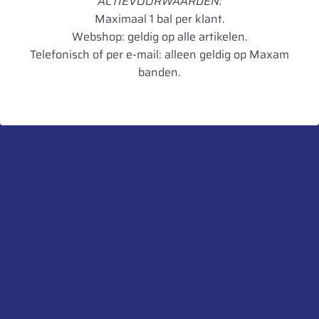
ACTIEVOORWAARDEN:
Loadindex 2
178
Maximaal 1 bal per klant.
Speedindex 2
B
Webshop: geldig op alle artikelen.
Telefonisch of per e-mail: alleen geldig op Maxam
TL/TT
TL
banden.
Breedte in mm
786
Diameter in mm
1839
Artikelnummer
3528701354255
UnitCode
STK
Profiel diepte
56
Belaste Straal
832
Aanbevolen velg
W15L
Toegestane velg
DW25B,DH27B