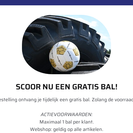
informatie over dit product:
loped for a wide range of applications.
Bandenlabe
 +
SCOOR NU EEN GRATIS BAL!
bestelling ontvang je tijdelijk een gratis bal. Zolang de voorraad
ACTIEVOORWAARDEN:
Maximaal 1 bal per klant.
Webshop: geldig op alle artikelen.