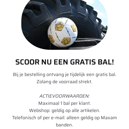
Powermount - 5 kg
e
t
t
p
Op voorraad (kan
/
a
nabesteld worden)
a
m
n
s
€
27,75
Excl. BTW
1
d
t
2
a
a
b
a
-
K
a
r
R
w
r
d
e
SCOOR NU EEN GRATIS BAL!
a
m
s
a
Bij je bestelling ontvang je tijdelijk een gratis bal.
t
T
Zolang de voorraad strekt.
1
×
Kwast voor montagepasta
v
i
o
Levertijd: 3-4
p
werkdagen
ACTIEVOORWAARDEN:
o
T
Maximaal 1 bal per klant.
r
€
13,30
Excl. BTW
o
Webshop: geldig op alle artikelen.
m
p
Telefonisch of per e-mail: alleen geldig op Maxam
o
-
banden.
n