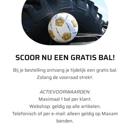
o
Levertijd: 3-4
p
werkdagen
o
T
r
€
13,30
Excl. BTW
o
m
p
o
-
n
M
P
t
o
o
a
n
SCOOR NU EEN GRATIS BAL!
w
g
t
e
e
a
Bij je bestelling ontvang je tijdelijk een gratis bal.
r
p
1
×
Montage ijzer - MICHELIN FACE -
g
Zolang de voorraad strekt.
m
a
520 mm
e
o
s
i
Levertijd: 3-4
ACTIEVOORWAARDEN:
u
t
werkdagen
j
Maximaal 1 bal per klant.
n
a
z
€
75,95
Webshop: geldig op alle artikelen.
Excl. BTW
t
e
Telefonisch of per e-mail: alleen geldig op Maxam
-
r
banden.
5
-
k