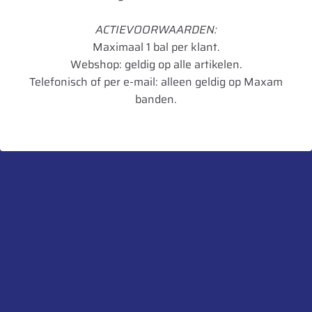
Inchmaat
22.5
ACTIEVOORWAARDEN:
Loadindex
PR16
Maximaal 1 bal per klant.
Webshop: geldig op alle artikelen.
TL/TT
TL
Telefonisch of per e-mail: alleen geldig op Maxam
Hoogte in mm
1070
banden.
Breedte in mm
550
Artikelnummer
8906117622857
UnitCode
STK
Aanbevolen velg
16.00 x 22.5
Heb je een vraag over dit product?
Neem contact met ons op.