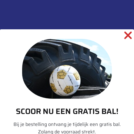
Landbouwwagen
informatie over dit product:
Beschrijving
Aanvullende informatie
Merk
Ceat
Model
T 422 Flotation V.P.
Breedte
550
SCOOR NU EEN GRATIS BAL!
Hoogte
45
Bij je bestelling ontvang je tijdelijk een gratis bal.
Radiaal/Diagonaal
Diagonaal
Zolang de voorraad strekt.