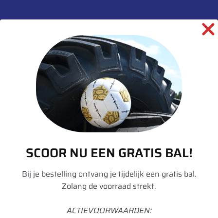
Aanvullende informatie
Merk
BKT
Model
Agrimax RT 657
Breedte
540
Hoogte
65
Radiaal/Diagonaal
Radiaal
Inchmaat
30
Loadindex
153
SCOOR NU EEN GRATIS BAL!
Speedindex
A8
Bij je bestelling ontvang je tijdelijk een gratis bal.
Loadindex 2
150
Zolang de voorraad strekt.
Speedindex 2
D
ACTIEVOORWAARDEN: