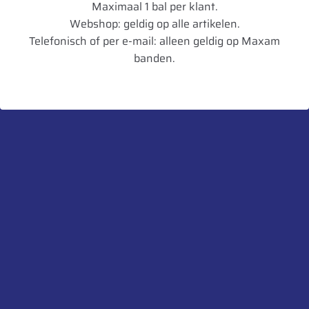
Maximaal 1 bal per klant.
TL/TT
TL
Webshop: geldig op alle artikelen.
Breedte in mm
530
Telefonisch of per e-mail: alleen geldig op Maxam
banden.
Diameter in mm
1464
Artikelnummer
8903094029150
UnitCode
STK
Profiel diepte
50
Belaste Straal
657
Gewicht
131,63
Aanbevolen velg
W15L
Toegestane velg
W18L