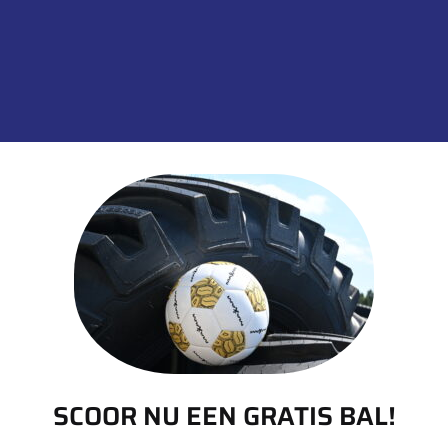
informatie over dit product:
Maxam
MS951R AGT65
540
SCOOR NU EEN GRATIS BAL!
65