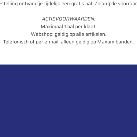
bestelling ontvang je tijdelijk een gratis bal. Zolang de voorraad
Radiaal
ACTIEVOORWAARDEN:
24
Maximaal 1 bal per klant.
Webshop: geldig op alle artikelen.
140
Telefonisch of per e-mail: alleen geldig op Maxam banden.
D
TL
STK