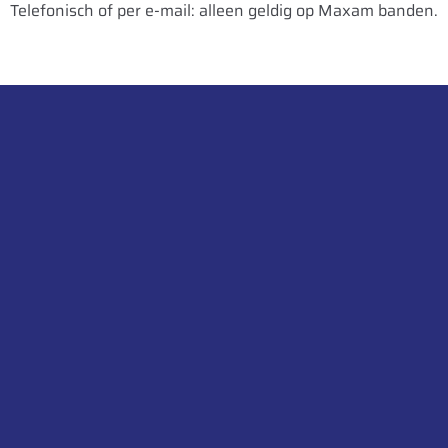
Telefonisch of per e-mail: alleen geldig op Maxam banden.
E
TL
520
1535
8059971001310
STK
55
680
135,44
W16L
W15L,W18L,DW15L,DW16L,DW18L