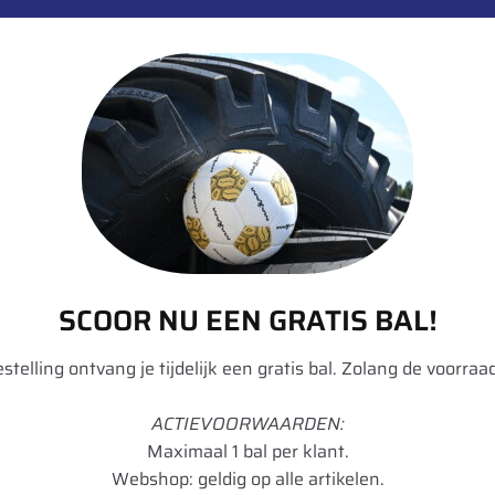
Trelleborg
TM700 HS
520
70
Radiaal
SCOOR NU EEN GRATIS BAL!
30
bestelling ontvang je tijdelijk een gratis bal. Zolang de voorraad
151
ACTIEVOORWAARDEN:
D
Maximaal 1 bal per klant.
Webshop: geldig op alle artikelen.
148