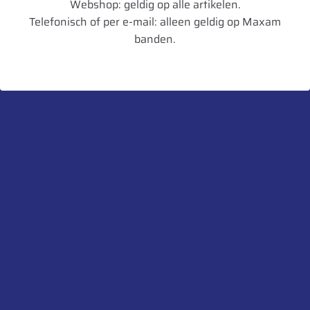
Webshop: geldig op alle artikelen.
Telefonisch of per e-mail: alleen geldig op Maxam
Diameter in mm
1427
banden.
Artikelnummer
3528705700263
UnitCode
STK
Profiel diepte
48
Belaste Straal
632
Gewicht
110
Aanbevolen velg
DW15L
Toegestane velg
W14L,DW14L,W15L,W16L,DW16
Heb je een vraag over dit product?