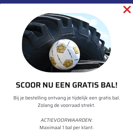
Aanvullende informatie
Merk
Michelin
Model
Omnibib
Breedte
480
Hoogte
70
Radiaal/Diagonaal
Radiaal
SCOOR NU EEN GRATIS BAL!
Inchmaat
28
Loadindex
140
Bij je bestelling ontvang je tijdelijk een gratis bal.
Zolang de voorraad strekt.
Speedindex
D
ACTIEVOORWAARDEN:
TL/TT
TL
Maximaal 1 bal per klant.
Breedte in mm
500