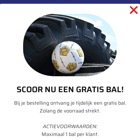
Aanvullende informatie
Merk
Michelin
Model
Omnibib
Breedte
480
Hoogte
70
Radiaal/Diagonaal
Radiaal
SCOOR NU EEN GRATIS BAL!
Inchmaat
24
Loadindex
138
Bij je bestelling ontvang je tijdelijk een gratis bal.
Zolang de voorraad strekt.
Speedindex
D
ACTIEVOORWAARDEN:
TL/TT
TL
Maximaal 1 bal per klant.
Breedte in mm
494