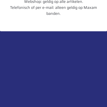
Webshop: geldig op alle artikelen.
Telefonisch of per e-mail: alleen geldig op Maxam
Diameter in mm
1327
banden.
Artikelnummer
3528703758211
UnitCode
STK
Profiel diepte
48
Belaste Straal
578
Gewicht
93
Aanbevolen velg
DW15L
Toegestane velg
W14L,DW14L,W15L,W16L,DW16
Heb je een vraag over dit product?