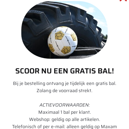
Aanvullende informatie
Merk
Trelleborg
Model
TM700
Breedte
420
Hoogte
70
SCOOR NU EEN GRATIS BAL!
Radiaal/Diagonaal
Radiaal
Inchmaat
28
Bij je bestelling ontvang je tijdelijk een gratis bal.
Zolang de voorraad strekt.
Loadindex
133
ACTIEVOORWAARDEN:
Speedindex
D
Maximaal 1 bal per klant.
TL/TT
TL
Webshop: geldig op alle artikelen.
Telefonisch of per e-mail: alleen geldig op Maxam
Breedte in mm
415