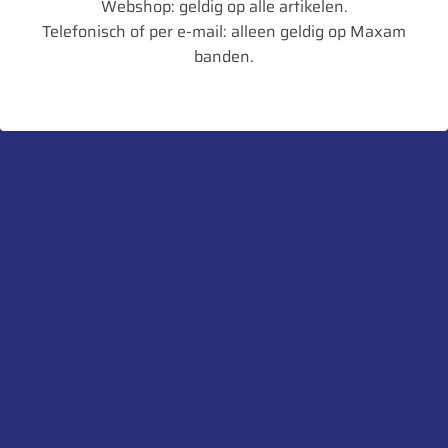
Webshop: geldig op alle artikelen.
Telefonisch of per e-mail: alleen geldig op Maxam
Diameter in mm
1294
banden.
Artikelnummer
3528701185873
UnitCode
STK
Profiel diepte
45
Belaste Straal
580
Gewicht
73,1
Aanbevolen velg
W12
Toegestane velg
W11,W13
Heb je een vraag over dit product?