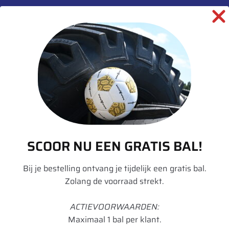
Aanvullende informatie
Merk
Michelin
Model
Omnibib
Breedte
380
Hoogte
70
Radiaal/Diagonaal
Radiaal
SCOOR NU EEN GRATIS BAL!
Inchmaat
28
Loadindex
127
Bij je bestelling ontvang je tijdelijk een gratis bal.
Zolang de voorraad strekt.
Speedindex
D
ACTIEVOORWAARDEN:
TL/TT
TL
Maximaal 1 bal per klant.
Breedte in mm
390