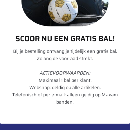
Aanvullende informatie
Merk
Divers
Model
DW
SCOOR NU EEN GRATIS BAL!
Velgdiameter
25
Bij je bestelling ontvang je tijdelijk een gratis bal.
Velgbreedte
36
Zolang de voorraad strekt.
Schijfdikte
15 mm
ACTIEVOORWAARDEN:
UnitCode
STK
Maximaal 1 bal per klant.
Webshop: geldig op alle artikelen.
Telefonisch of per e-mail: alleen geldig op Maxam
banden.
Heb je een vraag over dit product?
Neem contact met ons op.