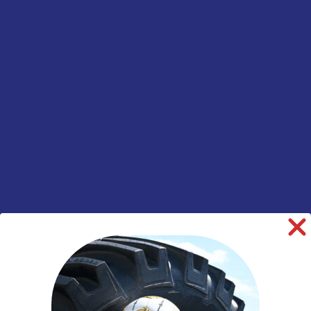
Tractorvelg
vast 1DLG
Informatie aanvragen
SKU:
00036349
Categorieën:
Landbouw
,
Tractor
,
Velgen
informatie over dit product:
Beschrijving