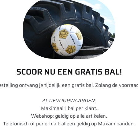
ear
rip coach
SCOOR NU EEN GRATIS BAL!
bestelling ontvang je tijdelijk een gratis bal. Zolang de voorraad
ACTIEVOORWAARDEN:
Maximaal 1 bal per klant.
Webshop: geldig op alle artikelen.
Telefonisch of per e-mail: alleen geldig op Maxam banden.