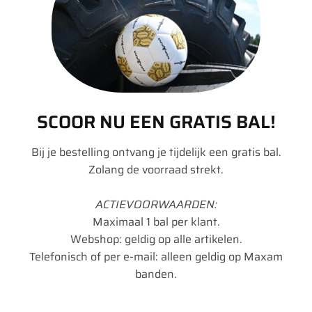
Loadindex 2
148
Speedindex 2
L
TL/TT
TL
Rol Weerstand
D
SCOOR NU EEN GRATIS BAL!
Remmen op
B
nat wegdek
Bij je bestelling ontvang je tijdelijk een gratis bal.
Zolang de voorraad strekt.
Geluid dB
73
ACTIEVOORWAARDEN:
Geluidsklasse
A
Maximaal 1 bal per klant.
Toepassing
Regionaal
Webshop: geldig op alle artikelen.
Telefonisch of per e-mail: alleen geldig op Maxam
Artikelnummer
5452000735751
banden.
UnitCode
STK