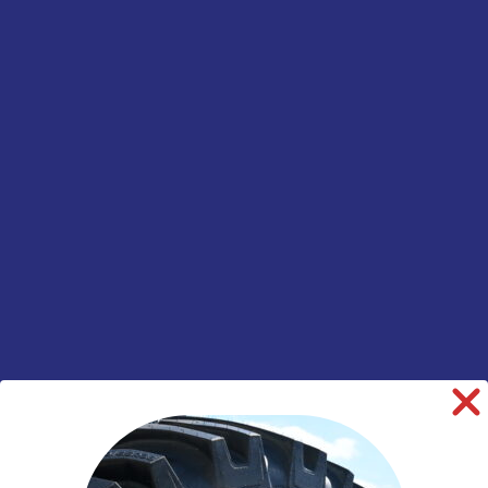
informatie over dit product:
Beschrijving
Aanvullende
informatie
Merk
Goodyear
Model
Kmax D Gen-2
Breedte
315
Hoogte
60
Inchmaat
22.5
Loadindex
152