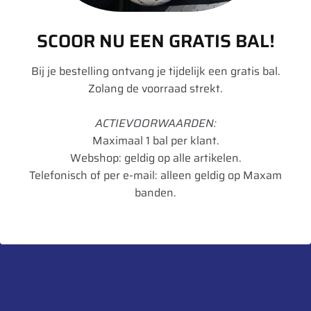
Geluid dB
75
SCOOR NU EEN GRATIS BAL!
Geluidsklasse
B
Bij je bestelling ontvang je tijdelijk een gratis bal.
Toepassing
Mix
Zolang de voorraad strekt.
Artikelnummer
5452000560841
ACTIEVOORWAARDEN:
UnitCode
STK
Maximaal 1 bal per klant.
Profiel diepte
19
Webshop: geldig op alle artikelen.
Telefonisch of per e-mail: alleen geldig op Maxam
Gewicht
61,6
banden.
Bandenlabel