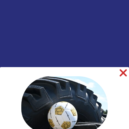
Model
Omnitrac D
Breedte
295
Hoogte
80
Inchmaat
22.5
Loadindex
152
Loadindex 2
148
Speedindex 2
K
TL/TT
TL
Rol Weerstand
D
Remmen op
B
nat wegdek