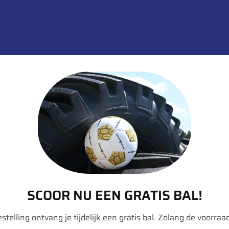
Categorieën:
Banden
,
Stuuras
,
Tr
informatie over dit product:
itstekende stabiliteit in bochten en de beste remprestatie
Bandenlabe
year
SCOOR NU EEN GRATIS BAL!
grip MAX S
bestelling ontvang je tijdelijk een gratis bal. Zolang de voorraad