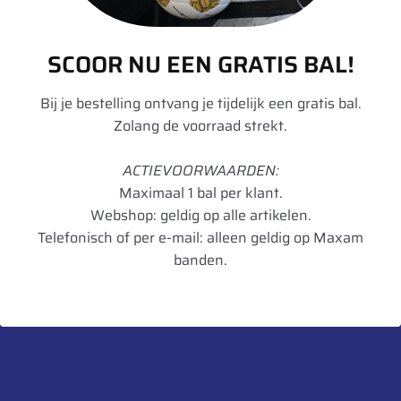
Remmen op
C
nat wegdek
SCOOR NU EEN GRATIS BAL!
Geluid dB
71
Bij je bestelling ontvang je tijdelijk een gratis bal.
Geluidsklasse
A
Zolang de voorraad strekt.
Toepassing
Internationaal
ACTIEVOORWAARDEN:
Artikelnummer
5452000828934
Maximaal 1 bal per klant.
Webshop: geldig op alle artikelen.
UnitCode
STK
Telefonisch of per e-mail: alleen geldig op Maxam
Gewicht
48,8
banden.
Bandenlabel