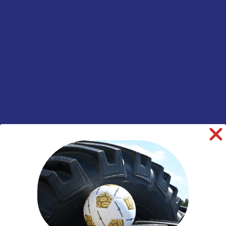
Merk
Goodyear
Model
FuelMax S Gen-2
Breedte
295
Hoogte
60
Inchmaat
22.5
Loadindex
150
Speedindex
K
Loadindex 2
149
Speedindex 2
L
TL/TT
TL
Rol Weerstand
B