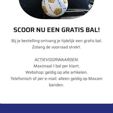
TL/TT
TL
Rol Weerstand
C
Remmen op
B
SCOOR NU EEN GRATIS BAL!
nat wegdek
Bij je bestelling ontvang je tijdelijk een gratis bal.
Geluid dB
72
Zolang de voorraad strekt.
Geluidsklasse
A
ACTIEVOORWAARDEN:
Maximaal 1 bal per klant.
Toepassing
Regionaal
Webshop: geldig op alle artikelen.
Artikelnummer
5452000735379
Telefonisch of per e-mail: alleen geldig op Maxam
banden.
UnitCode
STK
Gewicht
47,58
Bandenlabel