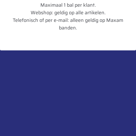
Maximaal 1 bal per klant.
Loadindex
139
Webshop: geldig op alle artikelen.
Telefonisch of per e-mail: alleen geldig op Maxam
Speedindex
D
banden.
TL/TT
TL
Artikelnummer
8903635020011
UnitCode
STK
Heb je een vraag over dit product?
Neem contact met ons op.