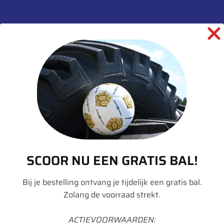
informatie over dit product:
Beschrijving
Aanvullende informatie
Merk
Alliance
Model
350
SCOOR NU EEN GRATIS BAL!
Breedte
270
Hoogte
95
Bij je bestelling ontvang je tijdelijk een gratis bal.
Zolang de voorraad strekt.
Radiaal/Diagonaal
Radiaal
ACTIEVOORWAARDEN:
Inchmaat
42