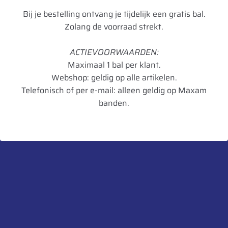
Loadindex
143
Bij je bestelling ontvang je tijdelijk een gratis bal.
Speedindex
J
Zolang de voorraad strekt.
Loadindex 2
140
ACTIEVOORWAARDEN:
Speedindex 2
L
Maximaal 1 bal per klant.
Webshop: geldig op alle artikelen.
TL/TT
TL
Telefonisch of per e-mail: alleen geldig op Maxam
banden.
Rol Weerstand
D
Remmen op
B
nat wegdek
Geluid dB
71
Geluidsklasse
A
Toepassing
Mix
Artikelnummer
4038526096678