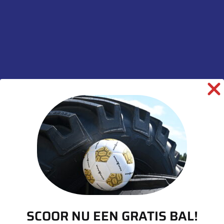
ontwerptechnieken. Het robuuste profielpatroon biedt
een hoog kilometragepotentieel op de weg en is goed
bestand tegen beschadigingen. De specifieke
groevenvorm beschikt over goede zelfreinigende
eigenschappen en houdt minder stenen vast.
Aanvullende
informatie
Merk
Goodyear
Model
Omnitrac MSS II
Breedte
265
Hoogte
70
Inchmaat
19.5
SCOOR NU EEN GRATIS BAL!