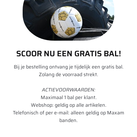
Loadindex 2
138
Speedindex 2
M
TL/TT
TL
Rol Weerstand
D
SCOOR NU EEN GRATIS BAL!
Remmen op
B
nat wegdek
Bij je bestelling ontvang je tijdelijk een gratis bal.
Zolang de voorraad strekt.
Geluid dB
70
ACTIEVOORWAARDEN:
Geluidsklasse
A
Maximaal 1 bal per klant.
Toepassing
Regionaal
Webshop: geldig op alle artikelen.
Telefonisch of per e-mail: alleen geldig op Maxam
Artikelnummer
4038526031365
banden.
UnitCode
STK