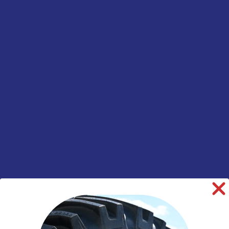
informatie over dit product:
Beschrijving
Aanvullende
informatie
Merk
Fulda
Model
Regiocontrol
Breedte
265
Hoogte
70
Inchmaat
19.5
Loadindex
140