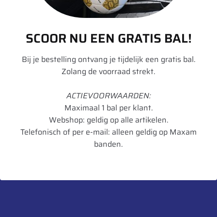
Remmen op
B
nat wegdek
SCOOR NU EEN GRATIS BAL!
Geluid dB
70
Bij je bestelling ontvang je tijdelijk een gratis bal.
Geluidsklasse
A
Zolang de voorraad strekt.
Toepassing
Regionaal
ACTIEVOORWAARDEN:
Maximaal 1 bal per klant.
Artikelnummer
5452000707857
Webshop: geldig op alle artikelen.
UnitCode
STK
Telefonisch of per e-mail: alleen geldig op Maxam
banden.
Gewicht
38,41
Bandenlabel