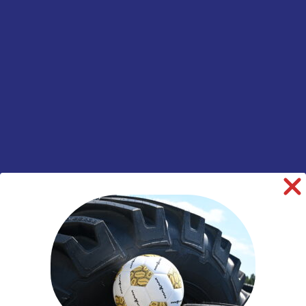
informatie
Merk
Dunlop
Model
SP246
Breedte
265
Hoogte
70
Inchmaat
19.5
Loadindex
143
Loadindex 2
141
Speedindex 2
J
TL/TT
TL
Rol Weerstand
C