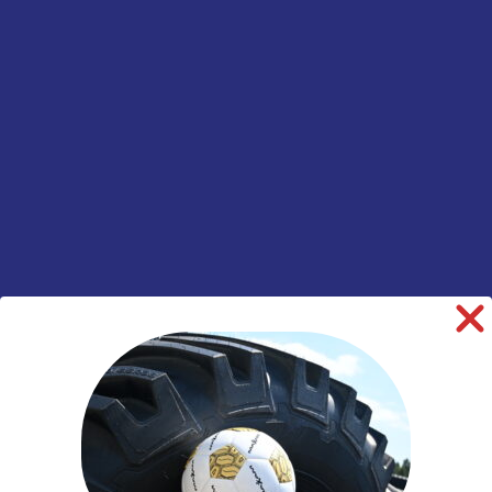
Tractorvelg
vast
SKU:
00015039
Categorieën:
Landbouw
,
Tractor
,
Velgen
informatie over dit product:
Beschrijving
Aanvullende informatie
Merk
Divers