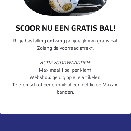
Model
DW
Velgdiameter
42
SCOOR NU EEN GRATIS BAL!
Velgbreedte
25
Bij je bestelling ontvang je tijdelijk een gratis bal.
Schijfdikte
15 mm
Zolang de voorraad strekt.
UnitCode
STK
ACTIEVOORWAARDEN:
Maximaal 1 bal per klant.
Webshop: geldig op alle artikelen.
Telefonisch of per e-mail: alleen geldig op Maxam
Heb je een vraag over dit product?
banden.
Neem contact met ons op.