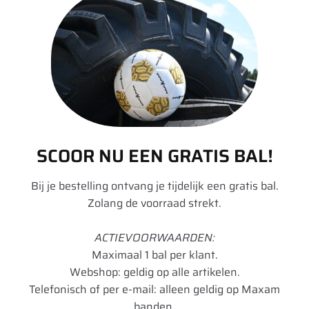
Aanvullende informatie
Merk
BKT
Model
Agrimax RT 855
Breedte
250
Hoogte
85
SCOOR NU EEN GRATIS BAL!
Radiaal/Diagonaal
Radiaal
Bij je bestelling ontvang je tijdelijk een gratis bal.
Inchmaat
20
Zolang de voorraad strekt.
Loadindex
116
ACTIEVOORWAARDEN:
Speedindex
A8
Maximaal 1 bal per klant.
Webshop: geldig op alle artikelen.
Loadindex 2
116
Telefonisch of per e-mail: alleen geldig op Maxam
banden.
Speedindex 2
B