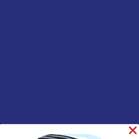
Toevoegen aan winkelwagen
Informatie aanvragen
SKU:
00022318
Categorieën:
Banden
,
Landbouw
,
Tractor
informatie over dit product:
Beschrijving