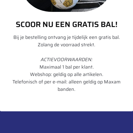
nat wegdek
Geluid dB
72
SCOOR NU EEN GRATIS BAL!
Geluidsklasse
A
Bij je bestelling ontvang je tijdelijk een gratis bal.
Toepassing
Regionaal
Zolang de voorraad strekt.
Artikelnummer
5452000745637
ACTIEVOORWAARDEN:
Maximaal 1 bal per klant.
UnitCode
STK
Webshop: geldig op alle artikelen.
Profiel diepte
15,3
Telefonisch of per e-mail: alleen geldig op Maxam
banden.
Gewicht
28,17
Bandenlabel