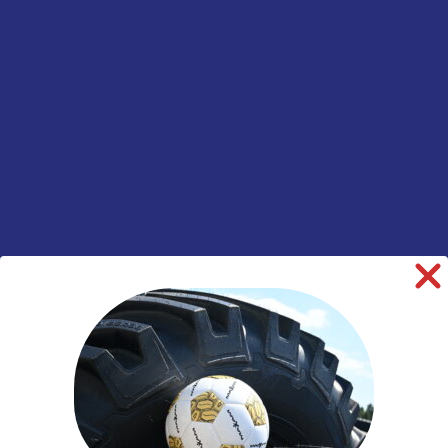
Merk
Sava
Model
Orjak 4
Breedte
225
Hoogte
75
Inchmaat
17.5
Loadindex
129
Loadindex 2
127
Speedindex 2
M
TL/TT
TL
Rol Weerstand
E
Remmen op
C