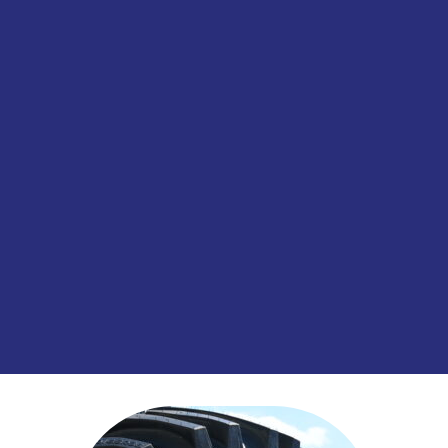
Toevoegen aan
SKU:
00048127
Categorieën:
Banden
,
Trekas
,
Tru
informatie over dit product:
Bandenlabe