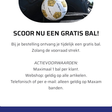
Aanvullende informatie
Merk
Divers
Model
DW
SCOOR NU EEN GRATIS BAL!
Velgdiameter
28
Bij je bestelling ontvang je tijdelijk een gratis bal.
Velgbreedte
20
Zolang de voorraad strekt.
Schijfdikte
12 mm
ACTIEVOORWAARDEN:
UnitCode
STK
Maximaal 1 bal per klant.
Webshop: geldig op alle artikelen.
Telefonisch of per e-mail: alleen geldig op Maxam
banden.
Heb je een vraag over dit product?
Neem contact met ons op.