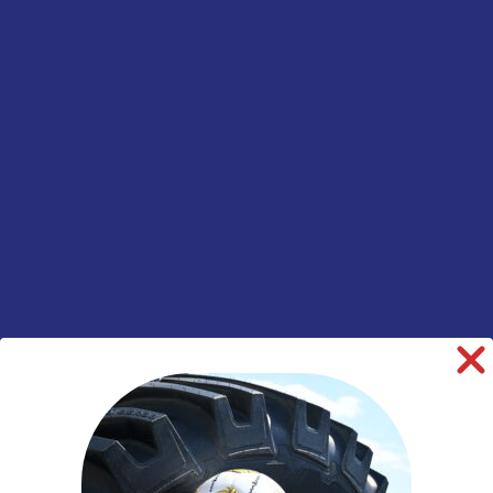
Tractorvelg
vast
Informatie aanvragen
SKU:
00036374
Categorieën:
Landbouw
,
Tractor
,
Velgen
informatie over dit product:
Beschrijving