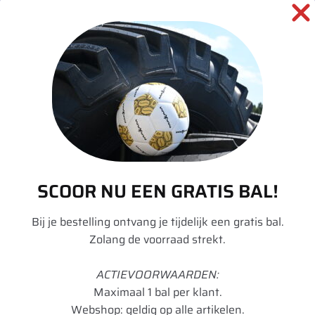
SKU:
00036373
Categorieën:
Landbouw
,
Tractor
,
Velgen
informatie over dit product:
Beschrijving
SCOOR NU EEN GRATIS BAL!
Aanvullende informatie
Bij je bestelling ontvang je tijdelijk een gratis bal.
Zolang de voorraad strekt.
Merk
Divers
Model
W
ACTIEVOORWAARDEN:
Maximaal 1 bal per klant.
Velgdiameter
28
Webshop: geldig op alle artikelen.