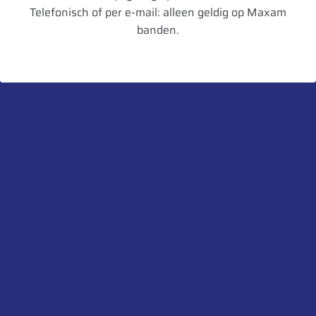
Velgbreedte
18
Telefonisch of per e-mail: alleen geldig op Maxam
banden.
Schijfdikte
12 mm
UnitCode
STK
Heb je een vraag over dit product?
Neem contact met ons op.