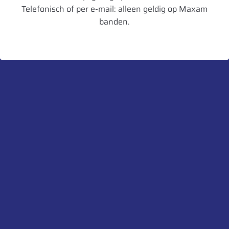
Velgbreedte
16
Telefonisch of per e-mail: alleen geldig op Maxam
banden.
Schijfdikte
15 mm
UnitCode
STK
Heb je een vraag over dit product?
Neem contact met ons op.