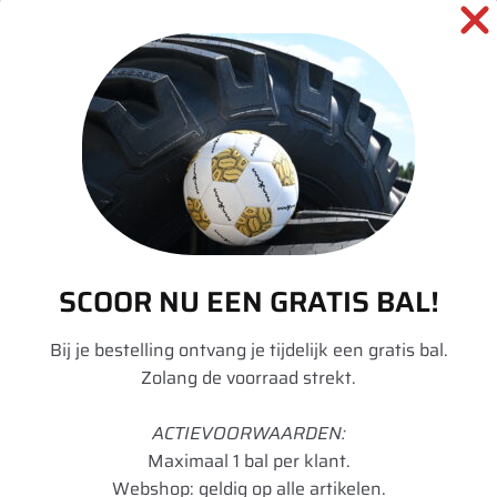
SKU:
00036458
Categorieën:
Landbouw
,
Tractor
,
Velgen
informatie over dit product:
Beschrijving
SCOOR NU EEN GRATIS BAL!
Aanvullende informatie
Bij je bestelling ontvang je tijdelijk een gratis bal.
Zolang de voorraad strekt.
Merk
Divers
Model
DW
ACTIEVOORWAARDEN:
Maximaal 1 bal per klant.
Velgdiameter
46
Webshop: geldig op alle artikelen.