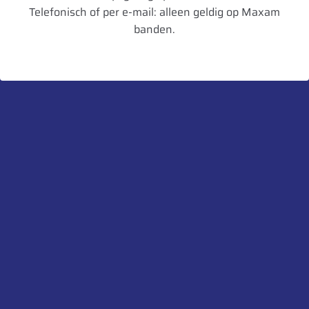
Velgbreedte
16
Telefonisch of per e-mail: alleen geldig op Maxam
banden.
Schijfdikte
12 mm
UnitCode
STK
Heb je een vraag over dit product?
Neem contact met ons op.