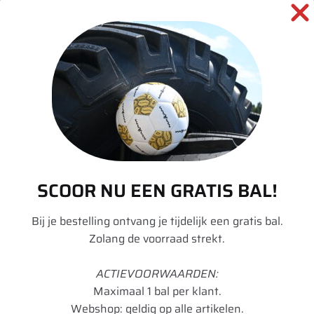
SKU:
00026010
Categorieën:
Landbouw
,
Tractor
,
Velgen
informatie over dit product:
Beschrijving
SCOOR NU EEN GRATIS BAL!
Aanvullende informatie
Bij je bestelling ontvang je tijdelijk een gratis bal.
Zolang de voorraad strekt.
Merk
Divers
Model
W
ACTIEVOORWAARDEN:
Maximaal 1 bal per klant.
Velgdiameter
24
Webshop: geldig op alle artikelen.