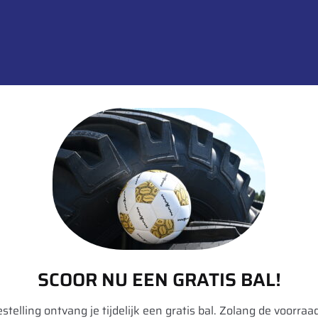
SKU:
00036403
Categorieën:
Landbouw
,
Tractor
,
informatie over dit product:
SCOOR NU EEN GRATIS BAL!
bestelling ontvang je tijdelijk een gratis bal. Zolang de voorraad
Divers