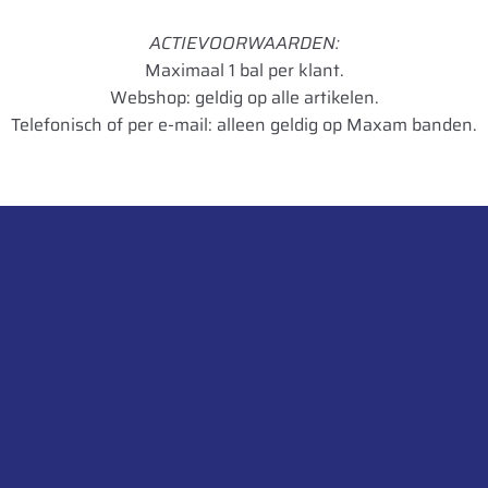
DW
ACTIEVOORWAARDEN:
Maximaal 1 bal per klant.
34
Webshop: geldig op alle artikelen.
14
Telefonisch of per e-mail: alleen geldig op Maxam banden.
12 mm
STK
Neem contact op