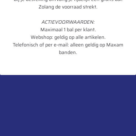
Zolang de voorraad strekt.
Merk
BKT
ACTIEVOORWAARDEN:
Model
MP567
Maximaal 1 bal per klant.
Breedte
14.5
Webshop: geldig op alle artikelen.
Telefonisch of per e-mail: alleen geldig op Maxam
Radiaal/Diagonaal
Diagonaal
banden.
Inchmaat
20
Loadindex
PR12
TL/TT
TL
Artikelnummer
8903094038282
UnitCode
STK