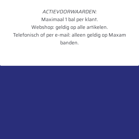
TL/TT
TT
ACTIEVOORWAARDEN:
Maximaal 1 bal per klant.
Rol Weerstand
E
Webshop: geldig op alle artikelen.
Telefonisch of per e-mail: alleen geldig op Maxam
Remmen op
B
banden.
nat wegdek
Geluid dB
73
Geluidsklasse
A
Toepassing
Mix
Artikelnummer
5452000730459
UnitCode
STK
Profiel diepte
20,9
Gewicht
76,81