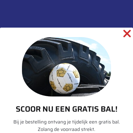
weerstand tegen beschadigingen. De specifieke
groevenvorm beschikt over goede zelfreinigende
eigenschappen en houdt minder stenen vast.
Aanvullende
informatie
Merk
Goodyear
Model
Omnitrac MSD II
Breedte
012
Inchmaat
20
SCOOR NU EEN GRATIS BAL!
Loadindex
154
Loadindex 2
150
Bij je bestelling ontvang je tijdelijk een gratis bal.
Zolang de voorraad strekt.
Speedindex 2
K