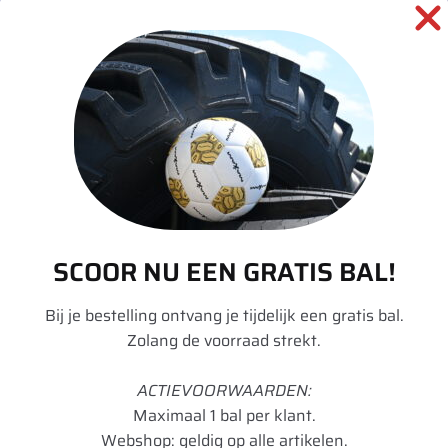
SKU:
00000559
Categorieën:
Landbouw
,
Tractor
,
Velgen
informatie over dit product:
Beschrijving
SCOOR NU EEN GRATIS BAL!
Aanvullende informatie
Bij je bestelling ontvang je tijdelijk een gratis bal.
Zolang de voorraad strekt.
Merk
Divers
Model
W
ACTIEVOORWAARDEN:
Maximaal 1 bal per klant.
Velgdiameter
32
Webshop: geldig op alle artikelen.