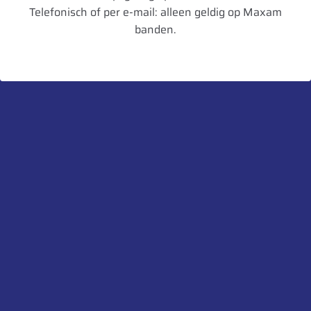
Velgbreedte
10
Telefonisch of per e-mail: alleen geldig op Maxam
banden.
Schijfdikte
12 mm
UnitCode
STK
Heb je een vraag over dit product?
Neem contact met ons op.