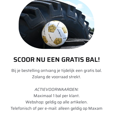
135 TL
(1)
1333
(1)
Diameter in mm
140 TL
(1)
1855
(0)
Één resultaat gevonden
155 D
(1)
1856
(0)
161
(11)
1864
(0)
164
(8)
1865
(0)
20 per pagina
180 TL
(1)
SCOOR NU EEN GRATIS BAL!
1872
(0)
332
(1)
Standaard sortering
1885
(0)
Bij je bestelling ontvang je tijdelijk een gratis bal.
350
(9)
Zolang de voorraad strekt.
Filters opheffen
Model : XP27
1890
(0)
354 Agriflex+
(5)
1891
(0)
ACTIEVOORWAARDEN:
36 MS
(1)
Maximaal 1 bal per klant.
1893
(0)
363 Agriflex+
(5)
Image
Details
Webshop: geldig op alle artikelen.
1894
(0)
Telefonisch of per e-mail: alleen geldig op Maxam
365 Agristar
(1)