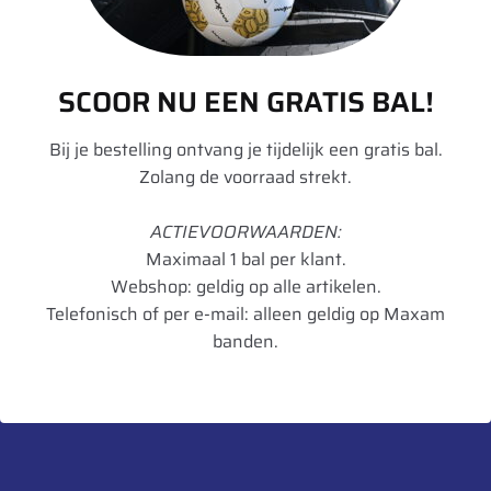
SCOOR NU EEN GRATIS BAL!
Bij je bestelling ontvang je tijdelijk een gratis bal.
Navigatie
Zolang de voorraad strekt.
HOME
PECHSERVICE
AFSPRAAK INPLANNEN
WEBSHOP
ACTIEVOORWAARDEN:
Maximaal 1 bal per klant.
Neem contact op
Webshop: geldig op alle artikelen.
Telefonisch of per e-mail: alleen geldig op Maxam
Rustvenseweg 2, 5375 KW Reek
banden.
Ekkersrijt 1104, 5692 AC Son, Nederland
Reek: 0486 – 479797
Son: 0499 – 474900