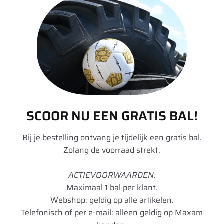
20 per pagina
135 TL
(1)
140 TL
(1)
Standaard sortering
155 D
(1)
Filters opheffen
Model : MS801
161
(11)
164
(8)
180 TL
(1)
Image
Details
SCOOR NU EEN GRATIS BAL!
332
(1)
18×7-8 Maxam MS801
Bij je bestelling ontvang je tijdelijk een gratis bal.
350
(9)
PR16 TT (set)
Zolang de voorraad strekt.
354 Agriflex+
(5)
€
0,00
ACTIEVOORWAARDEN:
36 MS
(1)
Maximaal 1 bal per klant.
Add to cart
363 Agriflex+
(5)
Webshop: geldig op alle artikelen.
Telefonisch of per e-mail: alleen geldig op Maxam
365 Agristar
(1)