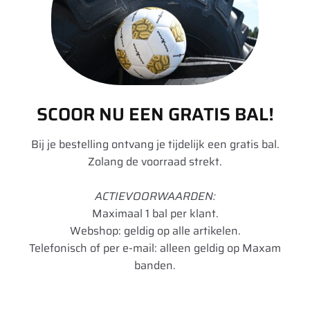
135 TL
(1)
140 TL
(1)
20 per pagina
155 D
(1)
Standaard sortering
161
(11)
SCOOR NU EEN GRATIS BAL!
Filters opheffen
Model : Fitker
164
(8)
Bij je bestelling ontvang je tijdelijk een gratis bal.
180 TL
(1)
Zolang de voorraad strekt.
332
(1)
Image
Details
ACTIEVOORWAARDEN:
350
(9)
Maximaal 1 bal per klant.
420/70R28 Kleber Fitker
354 Agriflex+
(5)
Webshop: geldig op alle artikelen.
133A8/133B TL
Telefonisch of per e-mail: alleen geldig op Maxam
36 MS
(1)
€
730,00
banden.
363 Agriflex+
(5)
Add to cart
365 Agristar
(1)