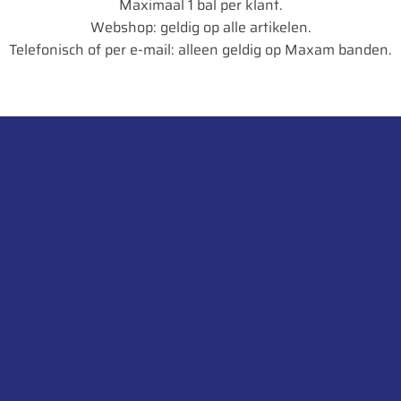
Maximaal 1 bal per klant.
Webshop: geldig op alle artikelen.
Telefonisch of per e-mail: alleen geldig op Maxam banden.
Neem contact op
Rustvenseweg 2, 5375 KW Reek
NEN
WEBSHOP
Ekkersrijt 1104, 5692 AC Son, Nederland