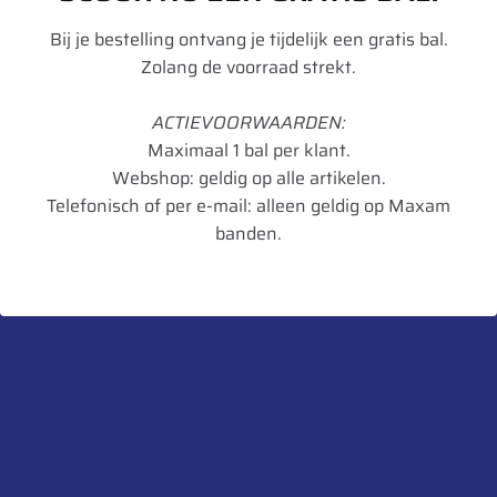
Image
Details
365 Agristar
(1)
Bij je bestelling ontvang je tijdelijk een gratis bal.
13R22.5 Apollo EnduTrax
Zolang de voorraad strekt.
372 Agriflex+
(2)
MA 156/150K TL
40 MS
(3)
ACTIEVOORWAARDEN:
€
435,00
Maximaal 1 bal per klant.
41 MS
(1)
Webshop: geldig op alle artikelen.
Add to cart
50 D
(1)
Telefonisch of per e-mail: alleen geldig op Maxam
banden.
505 A
(2)
315/80R22.5 Apollo
54 MS
(1)
EnduTrax MA 156/150K TL
568200100
(1)
€
435,00
579
(1)
Add to cart
58 MS
(1)
60 MS
(1)
295/80R22.5 Apollo
606
(1)
EnduTrax MA 154/149K TL