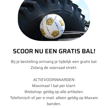
135 TL
(1)
TL
(1)
Één resultaat gevonden
140 TL
(1)
155 D
(1)
161
(11)
20 per pagina
164
(8)
SCOOR NU EEN GRATIS BAL!
Standaard sortering
180 TL
(1)
332
(1)
Bij je bestelling ontvang je tijdelijk een gratis bal.
Filters opheffen
Model : Avant MS2
Zolang de voorraad strekt.
350
(9)
354 Agriflex+
(5)
ACTIEVOORWAARDEN:
Image
Details
Maximaal 1 bal per klant.
36 MS
(1)
Webshop: geldig op alle artikelen.
363 Agriflex+
(5)
Telefonisch of per e-mail: alleen geldig op Maxam
12R22.5 Sava Avant MS2 +
banden.
365 Agristar
(1)
152/148K TL