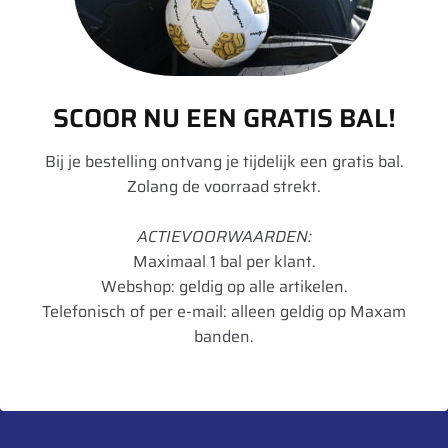
Standaard sortering
135 TL
(1)
140 TL
(1)
Filters opheffen
Model : AR-05
155 D
(1)
SCOOR NU EEN GRATIS BAL!
161
(11)
Bij je bestelling ontvang je tijdelijk een gratis bal.
Image
Details
164
(8)
Zolang de voorraad strekt.
180 TL
(1)
355/60R18 Mitas AR-05
ACTIEVOORWAARDEN:
142J TL
332
(1)
Maximaal 1 bal per klant.
€
445,00
350
(9)
Webshop: geldig op alle artikelen.
Telefonisch of per e-mail: alleen geldig op Maxam
354 Agriflex+
(5)
Add to cart
banden.
36 MS
(1)
363 Agriflex+
(5)
365 Agristar
(1)