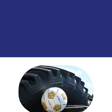
122
D
e Agristar II 70 122D TL
TL