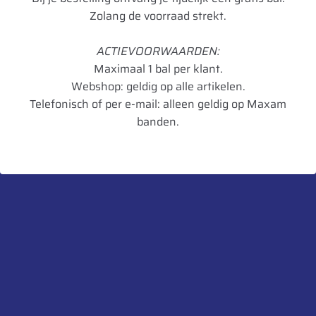
Add to cart
155 D
(1)
Zolang de voorraad strekt.
161
(11)
ACTIEVOORWAARDEN:
164
(8)
Maximaal 1 bal per klant.
180 TL
(1)
Webshop: geldig op alle artikelen.
Telefonisch of per e-mail: alleen geldig op Maxam
332
(1)
banden.
350
(9)
354 Agriflex+
(5)
36 MS
(1)
363 Agriflex+
(5)
Navigatie
365 Agristar
(1)
HOME
PECHSERVICE
AFSPRAAK INPLANNEN
WEBSHOP
372 Agriflex+
(2)
Neem contact op
40 MS
(3)