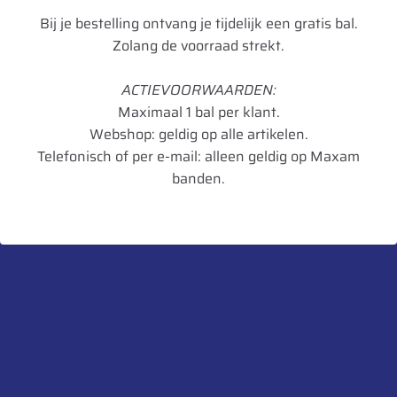
€
95,50
Bij je bestelling ontvang je tijdelijk een gratis bal.
164
(8)
Zolang de voorraad strekt.
Add to cart
180 TL
(1)
ACTIEVOORWAARDEN:
332
(1)
Maximaal 1 bal per klant.
350
(9)
Webshop: geldig op alle artikelen.
Telefonisch of per e-mail: alleen geldig op Maxam
354 Agriflex+
(5)
banden.
36 MS
(1)
363 Agriflex+
(5)
365 Agristar
(1)
372 Agriflex+
(2)
40 MS
(3)
Navigatie
41 MS
(1)
HOME
PECHSERVICE
AFSPRAAK INPLANNEN
WEBSHOP
50 D
(1)