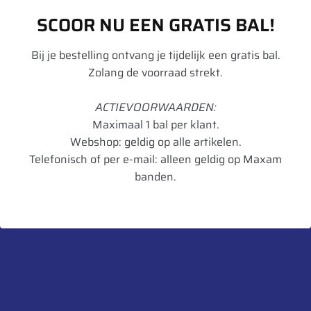
SCOOR NU EEN GRATIS BAL!
Metaal ventiel – VW – 115
164
(8)
25/40
(0)
MS – Gebogen – 25,0/85,0
180 TL
(1)
25/60
(0)
Bij je bestelling ontvang je tijdelijk een gratis bal.
x 9,7 mm 27°
Zolang de voorraad strekt.
332
(1)
25/85
(1)
€
0,70
€
3,35
350
(9)
33
(0)
ACTIEVOORWAARDEN:
Add to cart
Maximaal 1 bal per klant.
354 Agriflex+
(5)
34
(0)
Webshop: geldig op alle artikelen.
36 MS
(1)
34,5
(0)
Telefonisch of per e-mail: alleen geldig op Maxam
banden.
363 Agriflex+
(5)
35
(0)
365 Agristar
(1)
35/28,5
(0)
372 Agriflex+
(2)
40
(0)
40 MS
(3)
41
(0)
41 MS
(1)
43
(0)
50 D
(1)
48
(0)